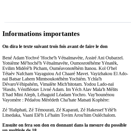
Informations importantes
On dira le texte suivant trois fois avant de faire le don
Bené Adam Yochvé 'Hoche'h Vétsalmavète, Assiré Ani Oubarzel.
Yotsième Mé'hoché'h Vétsalmavéte, Oumosrotéhéme Yénatèk,
Evilim Midérè'h Picham, Ouméavonotéhèm Itanou. Kol O'hel
Tétaèv Nafcham Vayaguiou Ad Chaaré Mavet. Vayizhakou El Ado-
naï Batsar Lahem Mimtsoukotéhèm Yochiém. Ychla'h
DévaroVéhipahém, Vimalète Mich'hitotam. Yodou Lado-naï
'Hasdo, Vénifléotav Livné Adam. Im Yéch Alav Mala'h Mélits
E'had Mini Aleph, Léhaguid Léadam Yochro. Vay'hounénou
Vayomère : Pédaéou Mérédeth Cha'hate Matsati Kophère:
Zé 'Haliphati, Zé Témourati, Zé Kaparati, Zé Hakessef Yélè'h
Litsedaka, Vaani Elè'h Lé'haïm Tovim Arou'him Ouléchalom.
Ensuite on fera son don en donnant dans la mesure du possible
un multiple de 18.