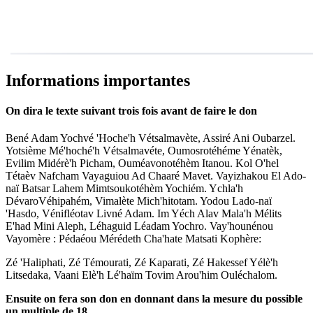
Informations importantes
On dira le texte suivant trois fois avant de faire le don
Bené Adam Yochvé 'Hoche'h Vétsalmavète, Assiré Ani Oubarzel.
Yotsième Mé'hoché'h Vétsalmavéte, Oumosrotéhéme Yénatèk,
Evilim Midérè'h Picham, Ouméavonotéhèm Itanou. Kol O'hel
Tétaèv Nafcham Vayaguiou Ad Chaaré Mavet. Vayizhakou El Ado-
naï Batsar Lahem Mimtsoukotéhèm Yochiém. Ychla'h
DévaroVéhipahém, Vimalète Mich'hitotam. Yodou Lado-naï
'Hasdo, Vénifléotav Livné Adam. Im Yéch Alav Mala'h Mélits
E'had Mini Aleph, Léhaguid Léadam Yochro. Vay'hounénou
Vayomère : Pédaéou Mérédeth Cha'hate Matsati Kophère:
Zé 'Haliphati, Zé Témourati, Zé Kaparati, Zé Hakessef Yélè'h
Litsedaka, Vaani Elè'h Lé'haïm Tovim Arou'him Ouléchalom.
Ensuite on fera son don en donnant dans la mesure du possible
un multiple de 18.